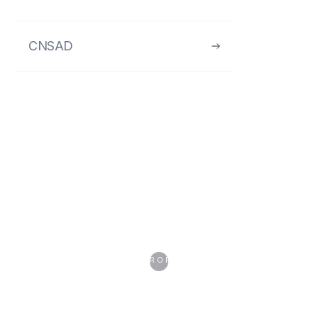
CNSAD
Jeanne Demeautis
CNSAD
À PROPOS