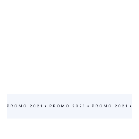
ARTISTE
Carol Vilela
VILLE
CLASSE
Saint-Denis
CE2-CM2
PROMO 2021
PROMO 2021
PROMO 2021
P