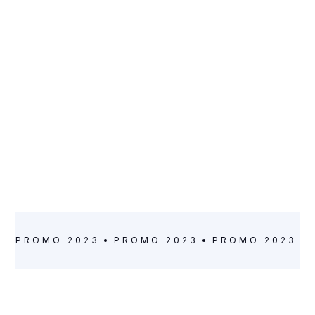
ARTISTE
Johanne Deffarges
VILLE
CLASSE
Gennevilliers
CM1
PROMO 2023
PROMO 2023
PROMO 2023