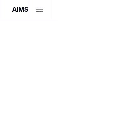
AIMS
ARTISTE INTERVENANT
À LA RENCONTRE DE
JOHANNE