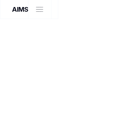
AIMS
ARTISTE INTERVENANT
À LA RENCONTRE DE
JULIE