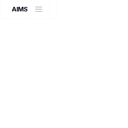
AIMS
ARTISTE INTERVENANT
À LA RENCONTRE DE
VINCENT