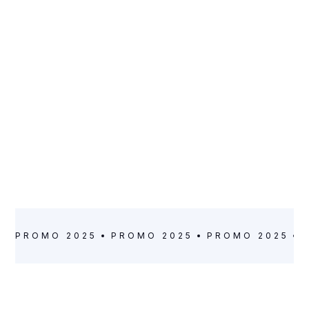
ARTISTE
Emma Saunier
VILLE
CLASSE
Gennevilliers
CE1
PROMO 2025
PROMO 2025
PROMO 2025