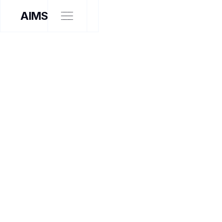
AIMS
ARTISTE INTERVENANT
À LA RENCONTRE DE
LOUISE