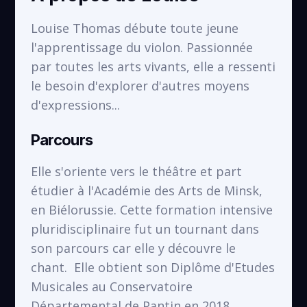
Louise Thomas débute toute jeune
l'apprentissage du violon. Passionnée
École Anatole France
par toutes les arts vivants, elle a ressenti
VOIR
Saint-Denis
le besoin d'explorer d'autres moyens
d'expressions...
Parcours
Elle s'oriente vers le théâtre et part
étudier à l'Académie des Arts de Minsk,
en Biélorussie. Cette formation intensive
pluridisciplinaire fut un tournant dans
son parcours car elle y découvre le
chant. Elle obtient son Diplôme d'Etudes
Musicales au Conservatoire
Départemental de Pantin en 2018.