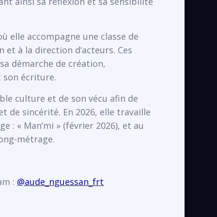
t ainsi sa réflexion et sa sensibilité
 où elle accompagne une classe de
n et à la direction d’acteurs. Ces
à sa démarche de création,
 son écriture.
École Jules Vallès
VOIR
Saint-Denis
ble culture et de son vécu afin de
t de sincérité. En 2026, elle travaille
 : « Man’mi » (février 2026), et au
long-métrage.
am :
@aude_nguessan_frt