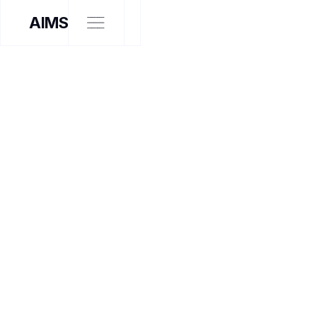
AIMS
ARTISTE INTERVENANT
À LA RENCONTRE DE
LAURÈNE