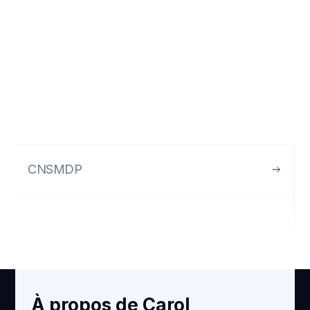
CNSMDP
À propos de Carol
VOIR