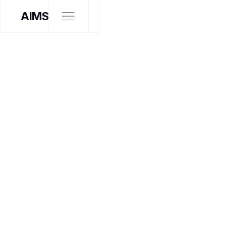
AIMS
ARTISTE INTERVENANT
À LA RENCONTRE DE
CAROL